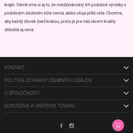
krajín. Všimli sme si aj to, že medzinárodný trh podobné výrobky s
podobným zložením ešte nemá, alebo stoja príliš veľa. Chceme,
aby každý človek žiaril krásou, preto je pre náš okrem kvality
dôležitá aj cena.
KONTAKT
POLITIKA OCHRANY OSOBNÝCH ÚDAJOV
O SPOLOČNOSTI
DORUČENIE A VRÁTENIE TOVARU