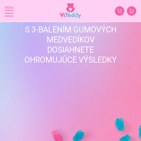
MENU
S 3-BALENÍM GUMOVÝCH
MEDVEDÍKOV
DOSIAHNETE
OHROMUJÚCE VÝSLEDKY