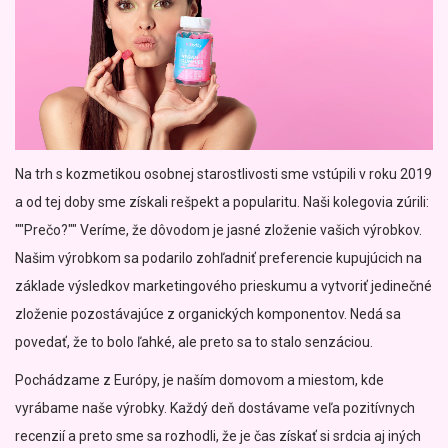
Na trh s kozmetikou osobnej starostlivosti sme vstúpili v roku 2019
a od tej doby sme získali rešpekt a popularitu. Naši kolegovia zúrili:
""Prečo?"" Veríme, že dôvodom je jasné zloženie vašich výrobkov.
Našim výrobkom sa podarilo zohľadniť preferencie kupujúcich na
základe výsledkov marketingového prieskumu a vytvoriť jedinečné
zloženie pozostávajúce z organických komponentov. Nedá sa
povedať, že to bolo ľahké, ale preto sa to stalo senzáciou.
Pochádzame z Európy, je naším domovom a miestom, kde
vyrábame naše výrobky. Každý deň dostávame veľa pozitívnych
recenzií a preto sme sa rozhodli, že je čas získať si srdcia aj iných